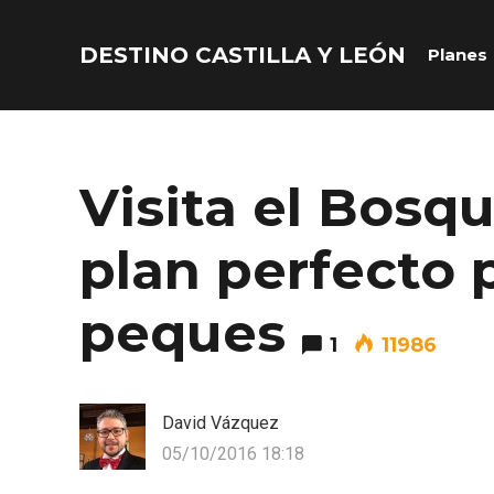
DESTINO CASTILLA Y LEÓN
Planes
Acceder
Nombre de usuario o correo electrónico
Visita el Bosq
plan perfecto 
Contraseña
peques
1
11986
David Vázquez
05/10/2016 18:18
Recuérdame