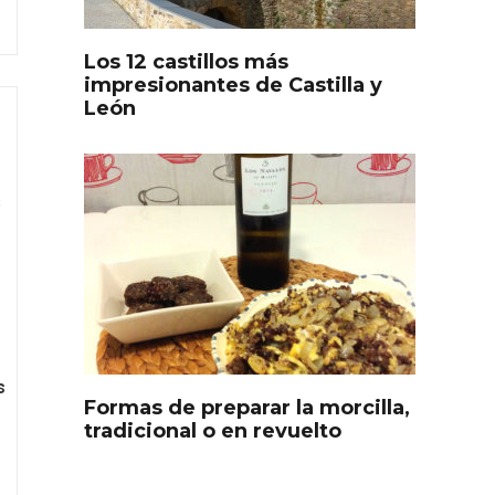
Los 12 castillos más
impresionantes de Castilla y
León
s
s
Disfrutar de la Semana
ourmet
Santa en Rueda en 2026
s
Formas de preparar la morcilla,
tradicional o en revuelto