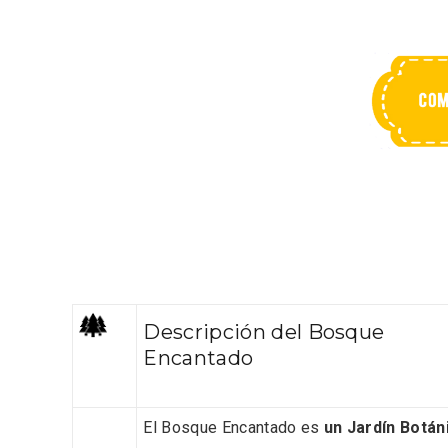
Porrón de Citas de 2026 en
Los Pu
Moradillo de Roa
España,
Descripción del Bosque
Encantado
El Bosque Encantado es
un Jardín Botán