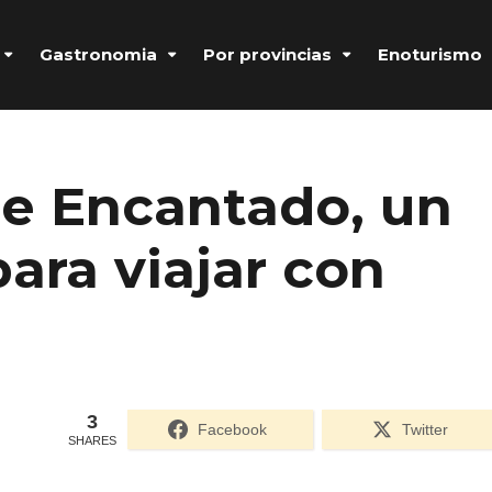
Gastronomia
Por provincias
Enoturismo
ue Encantado, un
para viajar con
3
Formulario de acceso protegido por
Login Lockdown
Facebook
Twitter
SHARES