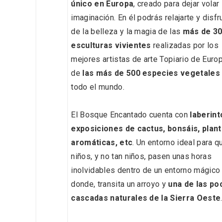
único en Europa
, creado para dejar volar 
imaginación. En él podrás relajarte y disfr
de la belleza y la magia de las
más de 3
esculturas vivientes
realizadas por los
Inauguración del Árbol de
El árbo
mejores artistas de arte Topiario de Euro
Navidad a ganchillo de
Fuente
de
las más de 500 especies vegetales
Moradillo de Roa
todo el mundo.
El Bosque Encantado cuenta con
laberint
exposiciones de cactus, bonsáis, plan
aromáticas, etc
. Un entorno ideal para q
niños, y no tan niños, pasen unas horas
inolvidables dentro de un entorno mágico
donde, transita un arroyo y
una de las po
cascadas naturales de la Sierra Oeste