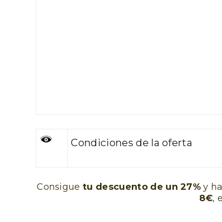
Semana Santa en la Ribera
Itinera
del Duero 2026
Miguel
Condiciones de la oferta
Consigue
tu descuento de un 27%
y ha
8€
, 