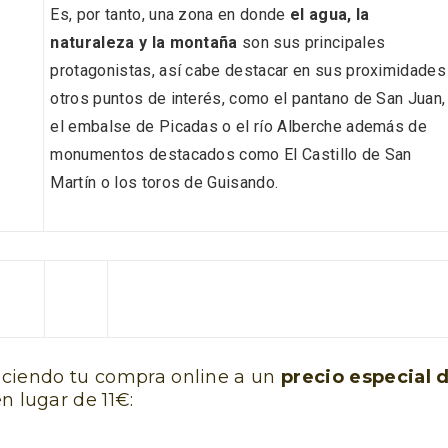
Es, por tanto, una zona en donde
el agua, la
naturaleza y la montaña
son sus principales
protagonistas, así cabe destacar en sus proximidades
otros puntos de interés, como el pantano de San Juan,
el embalse de Picadas o el río Alberche además de
monumentos destacados como El Castillo de San
Martín o los toros de Guisando.
rios musicales en San
En marzo, vuelve la m
 del Pino 2026
gastronomía de la Tr
Negra de Soria
ciendo tu compra online a un
precio especial 
en lugar de 11€: