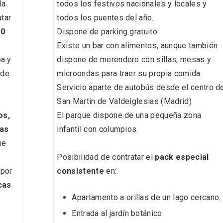
la
todos los festivos nacionales y locales y
utar
todos los puentes del año.
00
Dispone de parking gratuito.
Existe un bar con alimentos, aunque también
l de Navidad de
Belén segoviano, otra
pa y
dispone de merendero con sillas, mesas y
rrebollo
escusa más para visit
de
microondas para traer su propia comida.
Sepúlveda estas Nav
Servicio aparte de autobús desde el centro d
San Martín de Valdeiglesias (Madrid)
os,
El parque dispone de una pequeña zona
tas
infantil con columpios.
ue
Posibilidad de contratar el
pack especial
 por
consistente
en:
cas
Apartamento a orillas de un lago cercano.
.
Entrada al jardín botánico.