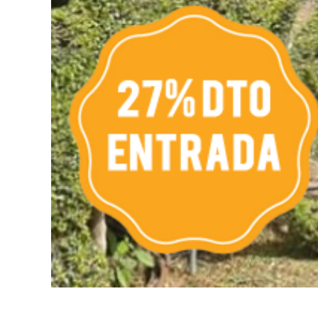
Fiesta de los Fueros 2026 de
Velay,
Sepúlveda y Feria de
para e
Artesanía
Vallado
El Cronicón de Oña sale a la
Concier
calle
coro W
School