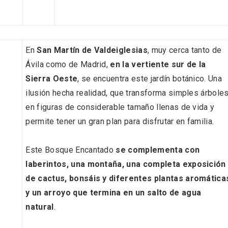
En
San Martín de Valdeiglesias
, muy cerca tanto de
Ávila como de Madrid,
en la vertiente sur de la
Sierra Oeste
, se encuentra este jardín botánico. Una
ilusión hecha realidad, que transforma simples árbole
en figuras de considerable tamaño llenas de vida y
permite tener un gran plan para disfrutar en familia.
nocturno por
IGP Morcilla de Burgo
Este Bosque Encantado
se complementa con
lid
triunfó en el Salón G
laberintos, una montaña, una completa exposición
2026
de cactus, bonsáis y diferentes plantas aromática
y un arroyo que termina en un salto de agua
natural
.