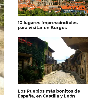
oculto
Recorre los fiordos leoneses
arrama
en Riaño
iana
10 lugares imprescindibles
para visitar en Burgos
Feria del Vino de Toro 2026;
descubre “Otros Vinos de
Toro”
Los Pueblos más bonitos de
otillo
España, en Castilla y León
 Yo’