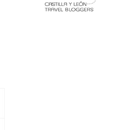
 en
Fermoselle, ella la bella, el
balcón de los Arribes