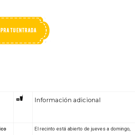
eblos más bonitos de
Concierto de Navidad
 en Castilla y León
Moradillo de Roa
Información adicional
ico
El recinto está abierto de jueves a domingo,