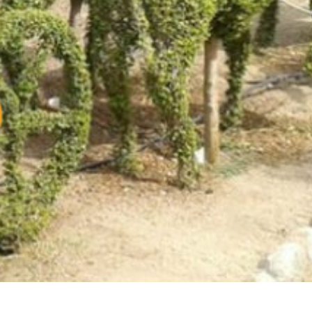
 una imagen renovada
El Espinar, un pueblo 
l vermouth de
de la Sierra de Guad
lid
en su vertiente segov
tos gratuitos del
VII Feria del Vino de S
etherby Preparatory
2026 ‘Sotillo, el Vino y
 en Ávila y Salamanca