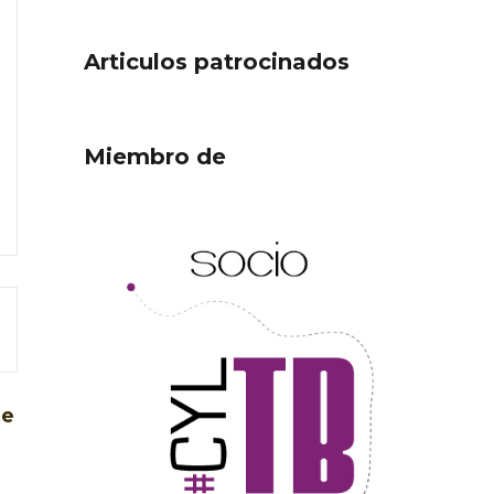
Articulos patrocinados
Miembro de
ejor
Cigales inaugura la
ufa
musealización de los arcos
de la Iglesia de Santiago
Apóstol
de