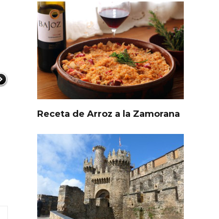
Receta de Arroz a la Zamorana
l de
Fiesta de Primavera 2026 en
ia,
la Ruta del Vino de Cigales