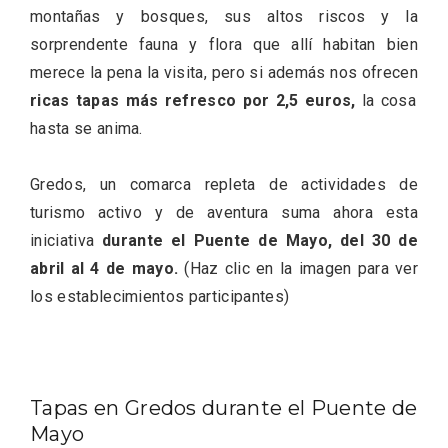
montañas y bosques, sus altos riscos y la
sorprendente fauna y flora que allí habitan bien
merece la pena la visita, pero si además nos ofrecen
ricas tapas más refresco por 2,5 euros,
la cosa
Fiesta de los Fueros 2026 de Sepúlveda
hasta se anima.
y Feria de Artesanía
Gredos, un comarca repleta de actividades de
turismo activo y de aventura suma ahora esta
iniciativa
durante el Puente de Mayo, del 30 de
abril al 4 de mayo.
(Haz clic en la imagen para ver
los establecimientos participantes)
Tapas en Gredos durante el Puente de
Mayo