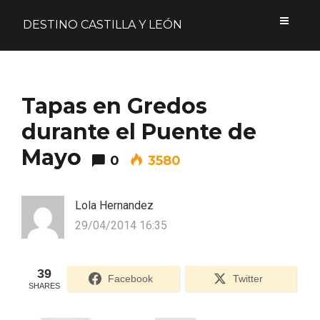
DESTINO CASTILLA Y LEÓN
Acceder
Tapas en Gredos
Nombre de usuario o correo electrónico
durante el Puente de
Mayo
0
3580
Contraseña
Lola Hernandez
29/04/2014 16:35
39
Formulario de acceso protegido por
Login Lockdown
Facebook
Twitter
SHARES
Recuérdame