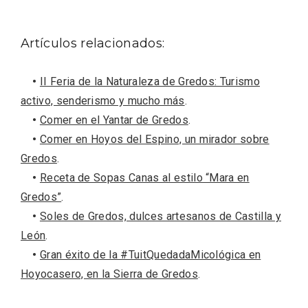
Artículos relacionados:
•
II Feria de la Naturaleza de Gredos: Turismo
activo, senderismo y mucho más
.
•
Comer en el Yantar de Gredos
.
El Espinar, un pueblo oculto de la Sierra
•
Comer en Hoyos del Espino, un mirador sobre
de Guadarrama en su vertiente
segoviana
Gredos
.
•
Receta de Sopas Canas al estilo “Mara en
Gredos”
.
•
Soles de Gredos, dulces artesanos de Castilla y
León
.
•
Gran éxito de la #TuitQuedadaMicológica en
Hoyocasero, en la Sierra de Gredos
.