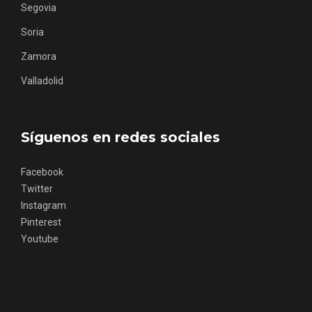
Soria
En marzo, vuelve la mejor gastronomía
de la Trufa Negra de Soria
Zamora
Valladolid
Síguenos en redes sociales
Facebook
Twitter
Instagram
Pinterest
Youtube