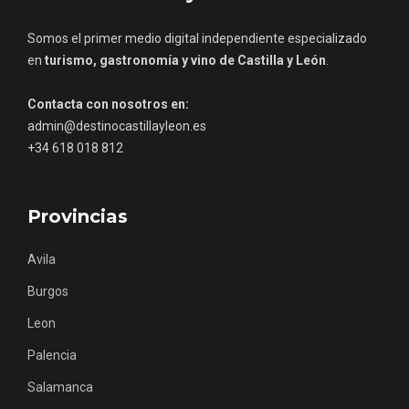
Itinerarios musicales en San Miguel del
Somos el primer medio digital independiente especializado
Pino 2026
en
turismo, gastronomía y vino de Castilla y León
.
Contacta con nosotros en:
admin@destinocastillayleon.es
+34 618 018 812
Provincias
Avila
Burgos
Leon
Palencia
Salamanca
Segovia