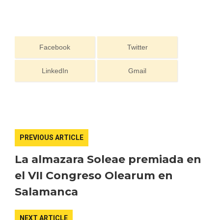
Facebook
Twitter
LinkedIn
Gmail
Recorre los fiordos leoneses en Riaño
PREVIOUS ARTICLE
La almazara Soleae premiada en
el VII Congreso Olearum en
Salamanca
NEXT ARTICLE