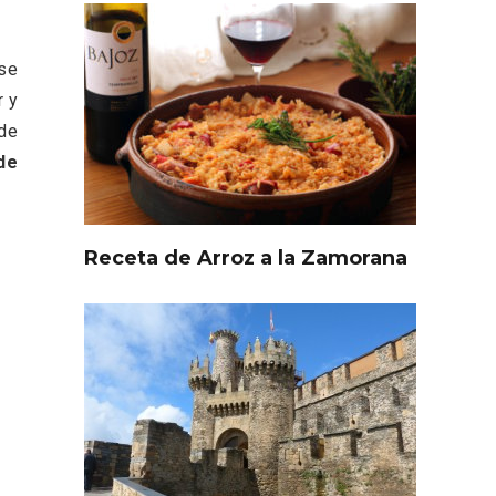
 se
r y
 de
de
Receta de Arroz a la Zamorana
l de
Fiesta de Primavera 2026 en
ia,
la Ruta del Vino de Cigales