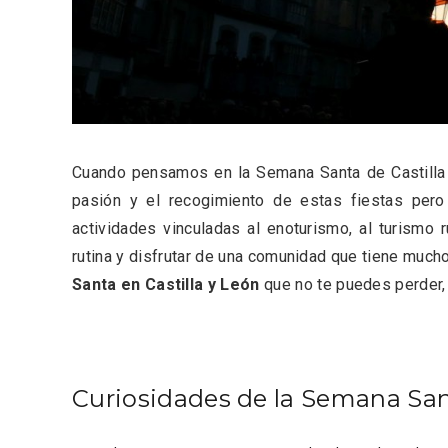
Fiesta de los Fueros 2026 de
Velay,
Sepúlveda y Feria de
para e
Artesanía
Vallado
Cuando pensamos en la Semana Santa de Castilla y
pasión y el recogimiento de estas fiestas pero
actividades vinculadas al enoturismo, al turismo r
rutina y disfrutar de una comunidad que tiene much
Santa en Castilla y León
que no te puedes perder,
Curiosidades de la Semana Sant
El Cronicón de Oña sale a la
Concier
calle
coro W
School