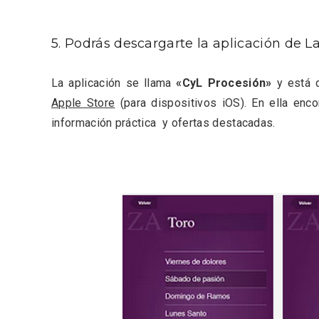
5. Podrás descargarte la aplicación de 
Inauguración del Árbol de
El árbo
La aplicación se llama
«CyL Procesión»
y está 
Navidad a ganchillo de
Fuente
Apple Store
(para dispositivos iOS). En ella enco
Moradillo de Roa
información práctica y ofertas destacadas.