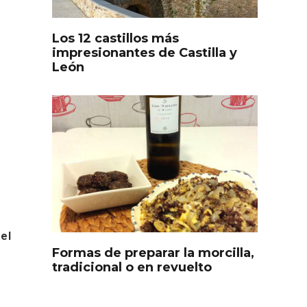
Los 12 castillos más
impresionantes de Castilla y
León
s
Disfrutar de la Semana
ourmet
Santa en Rueda en 2026
el
Formas de preparar la morcilla,
tradicional o en revuelto