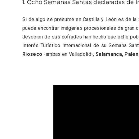
1. Ocho Semanas Santas declaradas de In
Si de algo se presume en Castilla y León es de la
puede encontrar imágenes procesionales de gran cali
devoción de sus cofrades han hecho que ocho pobl
Interés Turístico Internacional de su Semana Sa
Rioseco
-ambas en Valladolid-,
Salamanca, Palenc
V Feria Europea del Queso
La zon
2026 en Serrada
recurso
del Vi