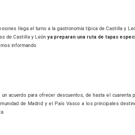
siones llega el turno a la gastronomía típica de Castilla y Le
es de Castilla y León
ya preparan una ruta de tapas especi
remos informando.
eblos más bonitos de
Concierto de Navidad
 en Castilla y León
Moradillo de Roa
 un acuerdo para ofrecer descuentos, de hasta el cuarenta 
omunidad de Madrid y el País Vasco a los principales desti
a.