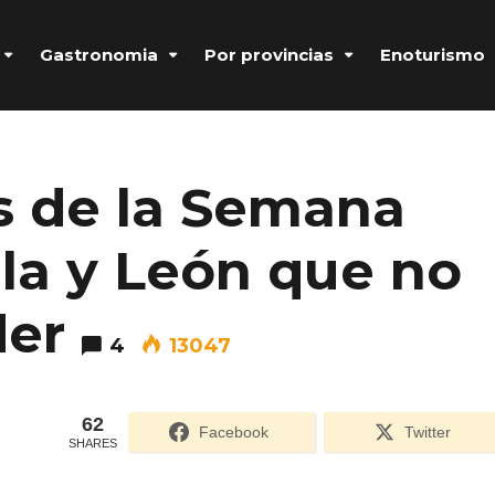
Gastronomia
Por provincias
Enoturismo
s de la Semana
lla y León que no
der
4
13047
62
Formulario de acceso protegido por
Login Lockdown
Facebook
Twitter
SHARES