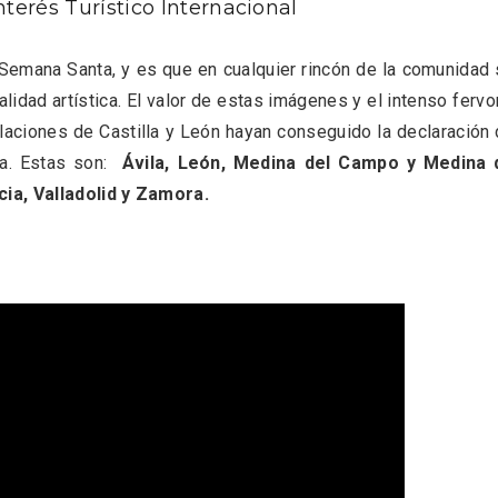
terés Turístico Internacional
 Semana Santa, y es que en cualquier rincón de la comunidad
dad artística. El valor de estas imágenes y el intenso fervo
aciones de Castilla y León hayan conseguido la declaración
nta. Estas son:
Ávila, León, Medina del Campo y Medina 
ia, Valladolid y Zamora.
ificación como
IV Edición del Festiva
 turístico de la Ruta
Narración Oral, Memor
no de Rueda
Tierra y Voz