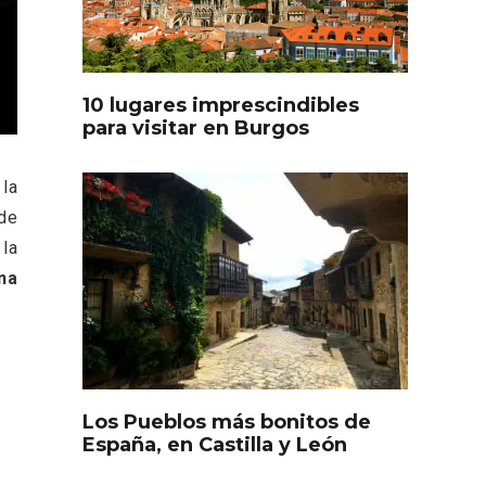
oculto
Recorre los fiordos leoneses
arrama
en Riaño
iana
10 lugares imprescindibles
para visitar en Burgos
 la
de
 la
na
Feria del Vino de Toro 2026;
descubre “Otros Vinos de
Toro”
Los Pueblos más bonitos de
otillo
España, en Castilla y León
 Yo’