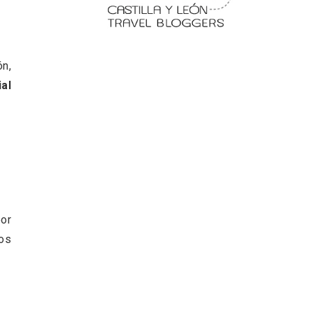
ón,
al
 en
Fermoselle, ella la bella, el
balcón de los Arribes
por
nos