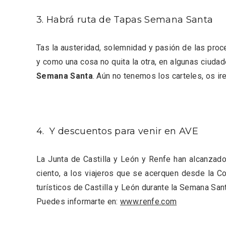
3. Habrá ruta de Tapas Semana Santa
Tas la austeridad, solemnidad y pasión de las proce
y como una cosa no quita la otra, en algunas ciudad
Semana Santa
. Aún no tenemos los carteles, os i
Porrón de Citas de 2026 en
Los Pu
Moradillo de Roa
España,
4. Y descuentos para venir en AVE
La Junta de Castilla y León y Renfe han alcanzado
ciento, a los viajeros que se acerquen desde la C
turísticos de Castilla y León durante la Semana Sant
Puedes informarte en:
www.renfe.com