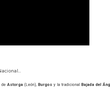
nocturno por
IGP Morcilla de Burgo
 Nacional…
lid
triunfó en el Salón G
2026
a de
Astorga
(León),
Burgos
y la tradicional
Bajada del Áng