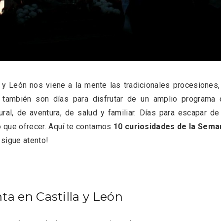
 una imagen renovada
El Espinar, un pueblo 
l vermouth de
de la Sierra de Guad
lid
en su vertiente segov
 León nos viene a la mente las tradicionales procesiones,
 también son días para disfrutar de un amplio programa 
ural, de aventura, de salud y familiar. Días para escapar de
o que ofrecer. Aquí te contamos
10 curiosidades de la Sema
 sigue atento!
a en Castilla y León
tos gratuitos del
VII Feria del Vino de S
etherby Preparatory
2026 ‘Sotillo, el Vino y
 en Ávila y Salamanca