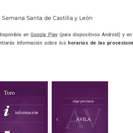
La Semana Santa de Castilla y León
l de Navidad de
Belén segoviano, otra
disponible en
Google Play
(para dispositivos Android) y en
rrebollo
escusa más para visit
ntrarás información sobre los
horarios de las procesion
Sepúlveda estas Nav