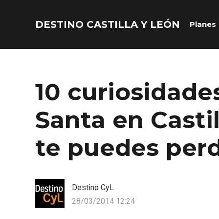
DESTINO CASTILLA Y LEÓN
Planes
Acceder
Nombre de usuario o correo electrónico
10 curiosidade
Santa en Casti
Contraseña
te puedes per
Destino CyL
28/03/2014 12:24
Recuérdame