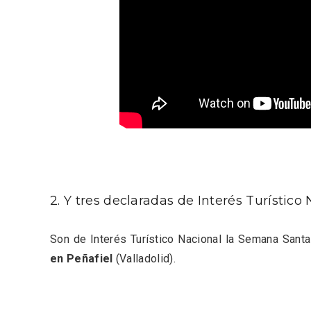
Enoturismo visitando la
Paseo 
2. Y tres declaradas de Interés Turístico
Bodega Museo La Olmilla, en
Vallado
Peñafiel
Son de Interés Turístico Nacional la Semana Sant
en Peñafiel
(Valladolid).