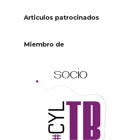
Articulos patrocinados
Miembro de
ejor
Cigales inaugura la
ufa
musealización de los arcos
de la Iglesia de Santiago
Apóstol