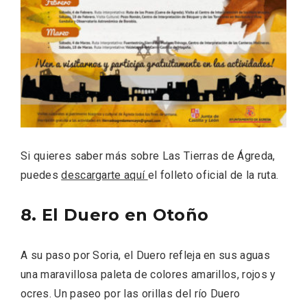
Si quieres saber más sobre Las Tierras de Ágreda,
puedes
descargarte aquí
el folleto oficial de la ruta.
8. El Duero en Otoño
IGP Morcilla de Burgos triunfó en el
Salón Gourmet 2026
A su paso por Soria, el Duero refleja en sus aguas
una maravillosa paleta de colores amarillos, rojos y
ocres. Un paseo por las orillas del río Duero