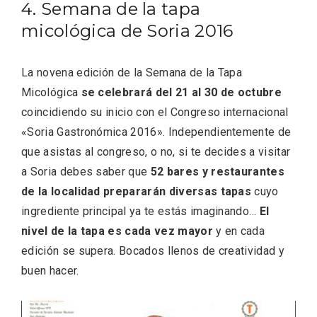
4. Semana de la tapa
micológica de Soria 2016
La novena edición de la Semana de la Tapa
Micológica
se celebrará del 21 al 30 de octubre
coincidiendo su inicio con el Congreso internacional
«Soria Gastronómica 2016». Independientemente de
que asistas al congreso, o no, si te decides a visitar
a Soria debes saber que
52 bares y restaurantes
de la localidad prepararán diversas tapas
cuyo
VII Feria del Vino de Sotillo 2026 ‘Sotillo,
ingrediente principal ya te estás imaginando…
El
el Vino y Yo’
nivel de la tapa es cada vez mayor
y en cada
edición se supera. Bocados llenos de creatividad y
buen hacer.