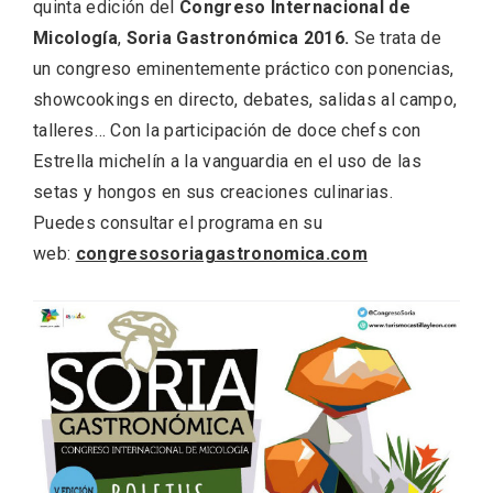
quinta edición del
Congreso Internacional de
Micología
,
Soria Gastronómica 2016.
Se trata de
un congreso eminentemente práctico con ponencias,
showcookings en directo, debates, salidas al campo,
talleres… Con la participación de doce chefs con
Estrella michelín a la vanguardia en el uso de las
Velay, una imagen renovada para el
vermouth de Valladolid
setas y hongos en sus creaciones culinarias.
Puedes consultar el programa en su
web:
congresosoriagastronomica.com