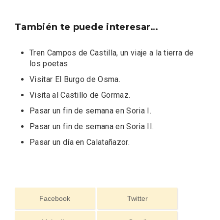
En marzo, vuelve la mejor gastronomía
de la Trufa Negra de Soria
También te puede interesar…
Tren Campos de Castilla, un viaje a la tierra de
los poetas
Visitar El Burgo de Osma
.
Visita al Castillo de Gormaz
.
Pasar un fin de semana en Soria I
.
Pasar un fin de semana en Soria II
.
Pasar un día en Calatañazor
.
Facebook
Twitter