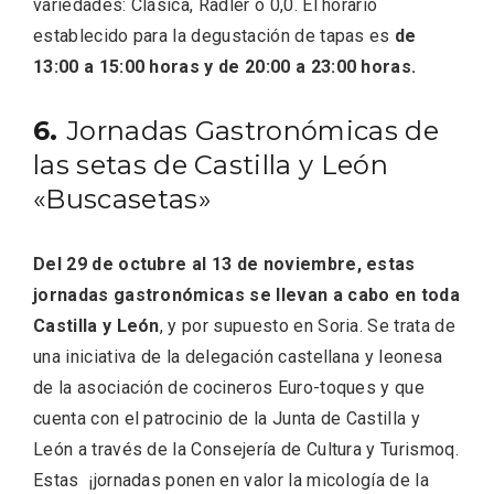
variedades: Clásica, Radler o 0,0. El horario
establecido para la degustación de tapas es
de
13:00 a 15:00 horas y de 20:00 a 23:00 horas.
6.
Jornadas Gastronómicas de
las setas de Castilla y León
«Buscasetas»
Del 29 de octubre al 13 de noviembre, estas
IV Edición del Festival de Narración Oral,
Memoria, Tierra y Voz
jornadas gastronómicas se llevan a cabo en toda
Castilla y León
, y por supuesto en Soria. Se trata de
una iniciativa de la delegación castellana y leonesa
de la asociación de cocineros Euro-toques y que
cuenta con el patrocinio de la Junta de Castilla y
León a través de la Consejería de Cultura y Turismoq.
Estas ¡jornadas ponen en valor la micología de la