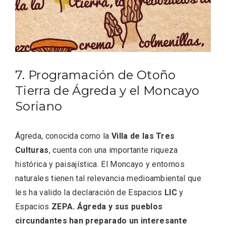
7. Programación de Otoño
Tierra de Ágreda y el Moncayo
Soriano
Ágreda, conocida como la
Villa de las Tres
Culturas
, cuenta con una importante riqueza
Enoturismo visitando la Bodega Museo
histórica y paisajística. El Moncayo y entornos
La Olmilla, en Peñafiel
naturales tienen tal relevancia medioambiental que
les ha valido la declaración de Espacios
LIC
y
Espacios
ZEPA. Ágreda y sus pueblos
circundantes han preparado un interesante