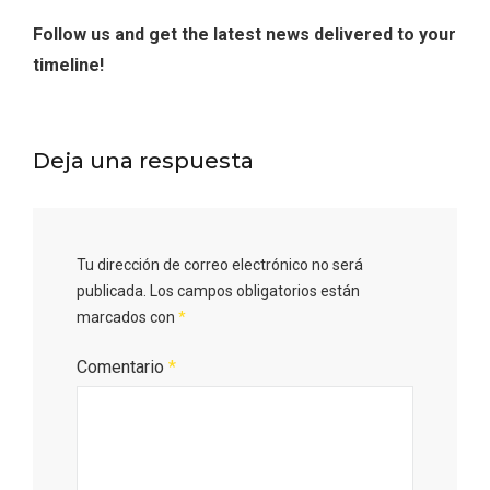
Follow us and get the latest news delivered to your
timeline!
Deja una respuesta
Inauguración del Árbol de Navidad a
Tu dirección de correo electrónico no será
ganchillo de Moradillo de Roa
publicada.
Los campos obligatorios están
marcados con
*
Comentario
*