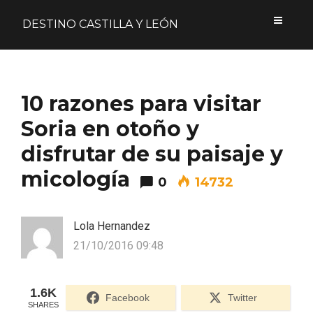
DESTINO CASTILLA Y LEÓN
Acceder
10 razones para visitar
Nombre de usuario o correo electrónico
Soria en otoño y
disfrutar de su paisaje y
micología
0
14732
Contraseña
Lola Hernandez
21/10/2016 09:48
Formulario de acceso protegido por
Login Lockdown
Recuérdame
1.6K
Facebook
Twitter
SHARES