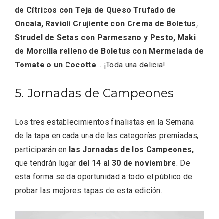
de Cítricos con Teja de Queso Trufado de
Oncala, Ravioli Crujiente con Crema de Boletus,
Strudel de Setas con Parmesano y Pesto, Maki
de Morcilla relleno de Boletus con Mermelada de
Tomate o un Cocotte
… ¡Toda una delicia!
V Feria Europea del Queso 2026 en
5. Jornadas de Campeones
Serrada
Los tres establecimientos finalistas en la Semana
de la tapa en cada una de las categorías premiadas,
participarán en
las Jornadas de los Campeones,
que tendrán lugar
del 14 al 30 de noviembre
. De
esta forma se da oportunidad a todo el público de
probar las mejores tapas de esta edición.