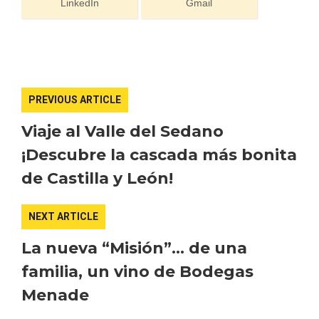
LinkedIn
Gmail
Cigales inaugura la musealización de los
arcos de la Iglesia de Santiago Apóstol
PREVIOUS ARTICLE
Viaje al Valle del Sedano
¡Descubre la cascada más bonita
de Castilla y León!
NEXT ARTICLE
La nueva “Misión”… de una
familia, un vino de Bodegas
Menade