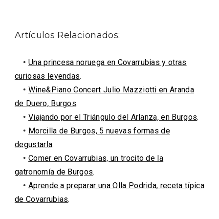
Artículos Relacionados:
•
Una princesa noruega en Covarrubias y otras
curiosas leyendas
.
•
Wine&Piano Concert Julio Mazziotti en Aranda
de Duero, Burgos
.
•
Viajando por el Triángulo del Arlanza, en Burgos
.
•
Morcilla de Burgos, 5 nuevas formas de
degustarla
.
•
Comer en Covarrubias, un trocito de la
IGP Morcilla de Burgos triunfó en el
gatronomía de Burgos
.
Salón Gourmet 2026
•
Aprende a preparar una Olla Podrida, receta típica
de Covarrubias
.