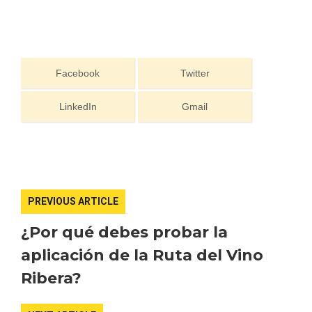
Facebook
Twitter
LinkedIn
Gmail
PREVIOUS ARTICLE
¿Por qué debes probar la
aplicación de la Ruta del Vino
Disfrutar de la Semana Santa en Rueda
Ribera?
en 2026