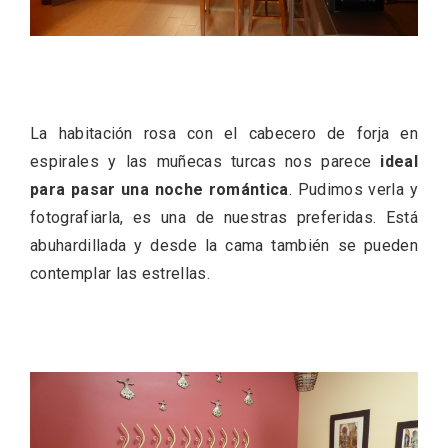
La habitación rosa con el cabecero de forja en
espirales y las muñecas turcas nos parece
ideal
para pasar una noche romántica
. Pudimos verla y
La zonificación como recurso turístico
fotografiarla, es una de nuestras preferidas. Está
de la Ruta del Vino de Rueda
abuhardillada y desde la cama también se pueden
contemplar las estrellas.