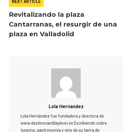
NEXT ARTICLE
Revitalizando la plaza
Cantarranas, el resurgir de una
plaza en Valladolid
Lola Hernandez
Lola Hernández fue fundadora y directora de
Semana Santa en la Ribera del Duero
www.destinocastillayleon.es Escribiendo sobre
2026
turismo, gastronomía y vino de su tierra de