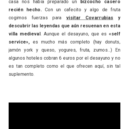
casa nos había preparado un
bizcocho casero
recién hecho.
Con un cafecito y algo de fruta
cogimos fuerzas para
visitar Covarrubias
y
descubrir las leyendas que aún resuenan en esta
villa medieval
. Aunque el desayuno, que es
«self
service»,
es mucho más completo (hay donuts,
jamón york y queso, yogures, fruta, zumos…) En
algunos hoteles cobran 6 euros por el desayuno y no
es tan completo como el que ofrecen aquí, sin tal
suplemento.
VII Feria del Vino de Sotillo 2026 ‘Sotillo,
el Vino y Yo’