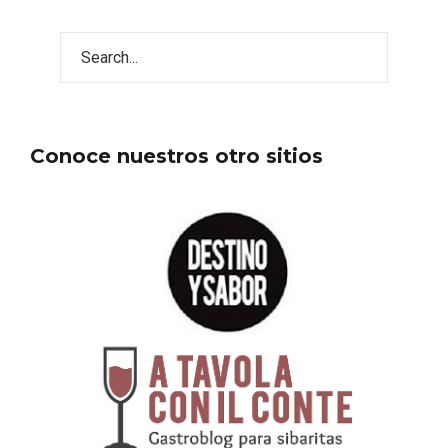
Conoce nuestros otro sitios
Concierto de Navidad en Moradillo de
Roa