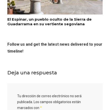
Cigales inaugura la musealización de los
El Espinar, un pueblo oculto de la Sierra de
arcos de la Iglesia de Santiago Apóstol
Guadarrama en su vertiente segoviana
Follow us and get the latest news delivered to your
timeline!
Deja una respuesta
Tu dirección de correo electrónico no será
publicada.
Los campos obligatorios están
marcados con
*