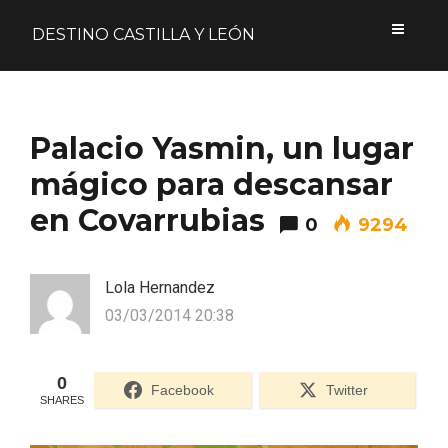
DESTINO CASTILLA Y LEÓN
Acceder
Palacio Yasmin, un lugar
Nombre de usuario o correo electrónico
mágico para descansar
en Covarrubias
0
9294
Contraseña
Lola Hernandez
03/03/2014 20:38
0
Formulario de acceso protegido por
Login Lockdown
Facebook
Twitter
SHARES
Recuérdame