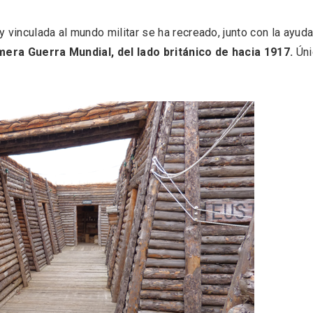
 vinculada al mundo militar se ha recreado, junto con la ayud
imera Guerra Mundial,
del lado británico de hacia 1917.
Úni
eblos más bonitos de
Concierto de Navidad
 en Castilla y León
Moradillo de Roa