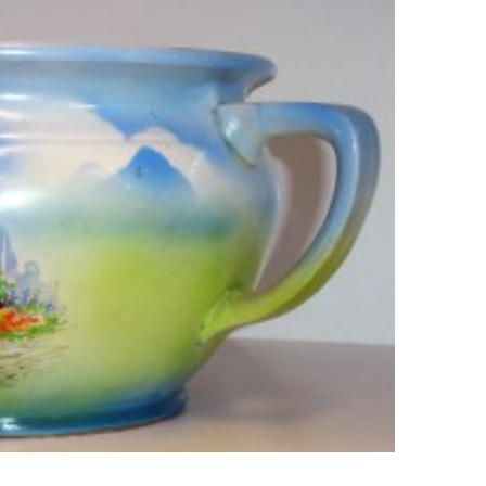
ificación como
IV Edición del Festiva
 turístico de la Ruta
Narración Oral, Memor
no de Rueda
Tierra y Voz