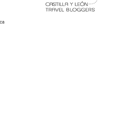
a
ca
 en
Fermoselle, ella la bella, el
balcón de los Arribes