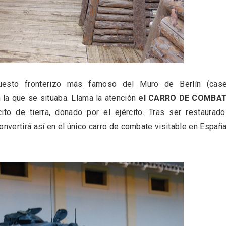
l de Navidad de
Belén segoviano, otra
rrebollo
escusa más para visit
Sepúlveda estas Nav
esto fronterizo más famoso del Muro de Berlín (case
n la que se situaba. Llama la atención
el CARRO DE COMBAT
ito de tierra, donado por el ejército. Tras ser restaurad
onvertirá así en el único carro de combate visitable en España