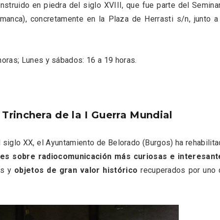
nstruido en piedra del siglo XVIII, que fue parte del Semina
anca), concretamente en la Plaza de Herrasti s/n, junto a
oras; Lunes y sábados: 16 a 19 horas.
rinchera de la I Guerra Mundial
nocturno por
IGP Morcilla de Burgo
iglo XX, el Ayuntamiento de Belorado (Burgos) ha rehabilit
lid
triunfó en el Salón G
nes sobre radiocomunicación más curiosas e interesant
2026
os y
objetos de gran valor histórico
recuperados por uno 