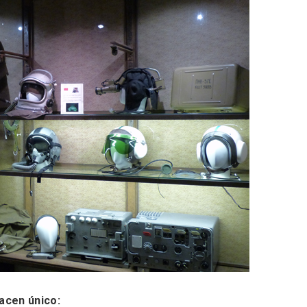
rios musicales en San
En marzo, vuelve la m
 del Pino 2026
gastronomía de la Tr
Negra de Soria
acen único: