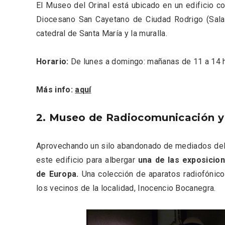
El Museo del Orinal está ubicado en un edificio co
Diocesano San Cayetano de Ciudad Rodrigo (Salam
catedral de Santa María y la muralla.
Horario:
De lunes a domingo: mañanas de 11 a 14 h
Más info:
aquí
2. Museo de Radiocomunicación y T
Enoturismo visitando la
Paseo 
Aprovechando un silo abandonado de mediados del s
Bodega Museo La Olmilla, en
Vallado
este edificio para albergar
una de las exposicio
Peñafiel
de Europa.
Una colección de aparatos radiofónic
los vecinos de la localidad, Inocencio Bocanegra.