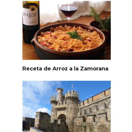
Receta de Arroz a la Zamorana
l de
Fiesta de Primavera 2026 en
ia,
la Ruta del Vino de Cigales