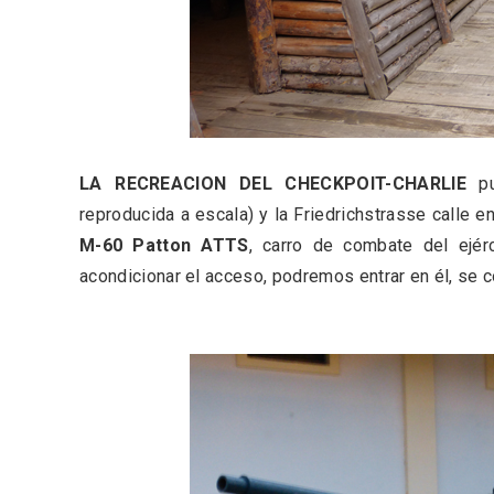
Inauguración del Árbol de
El árbo
Navidad a ganchillo de
Fuente
Moradillo de Roa
LA RECREACION DEL CHECKPOIT-CHARLIE
pu
reproducida a escala) y la Friedrichstrasse calle e
M-60 Patton ATTS
, carro de combate del ejérc
acondicionar el acceso, podremos entrar en él, se c