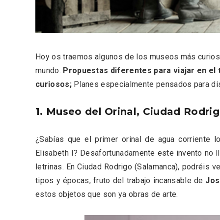
Fiesta de los Fueros 2026 de
Velay,
Sepúlveda y Feria de
para e
Artesanía
Vallado
Hoy os traemos algunos de los museos más curiosos
mundo.
Propuestas diferentes para viajar en el
curiosos;
Planes especialmente pensados para disf
1. Museo del Orinal, Ciudad Rodri
¿Sabías que el primer orinal de agua corriente l
Elisabeth I? Desafortunadamente este invento no lle
letrinas. En Ciudad Rodrigo (Salamanca), podréis v
tipos y épocas, fruto del trabajo incansable de
Jos
estos objetos que son ya obras de arte.
El Cronicón de Oña sale a la
Concier
calle
coro W
School