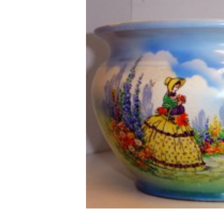
V Feria Europea del Queso
La zon
2026 en Serrada
recurso
del Vi