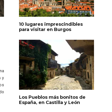
oculto
Recorre los fiordos leoneses
arrama
en Riaño
iana
10 lugares imprescindibles
para visitar en Burgos
Feria del Vino de Toro 2026;
ina
descubre “Otros Vinos de
s y
Toro”
los
ado
Los Pueblos más bonitos de
otillo
España, en Castilla y León
 Yo’