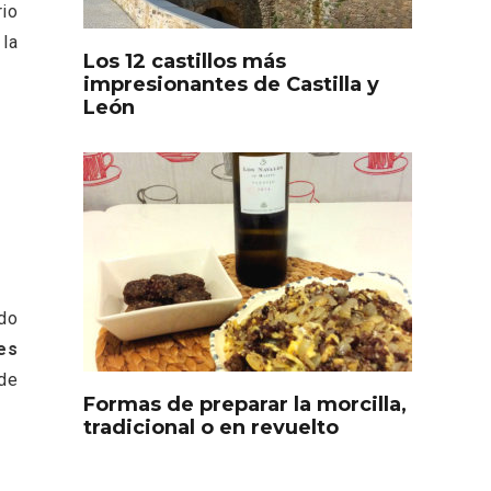
rio
 la
Los 12 castillos más
impresionantes de Castilla y
León
s
Disfrutar de la Semana
ado
ourmet
Santa en Rueda en 2026
es
de
Formas de preparar la morcilla,
tradicional o en revuelto