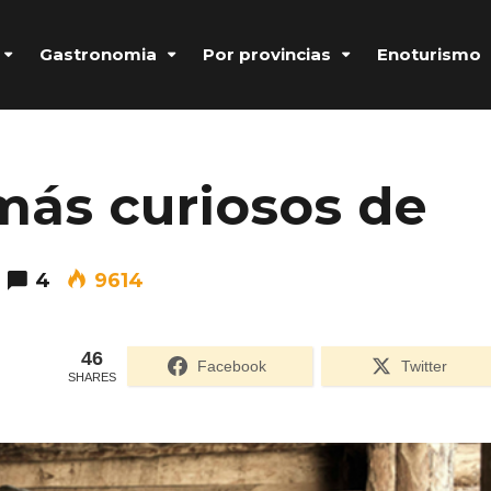
Gastronomia
Por provincias
Enoturismo
más curiosos de
4
9614
46
Facebook
Twitter
SHARES
Formulario de acceso protegido por
Login Lockdown