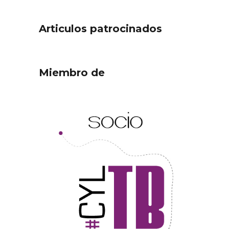
Articulos patrocinados
Miembro de
ejor
Cigales inaugura la
ufa
musealización de los arcos
de la Iglesia de Santiago
Apóstol