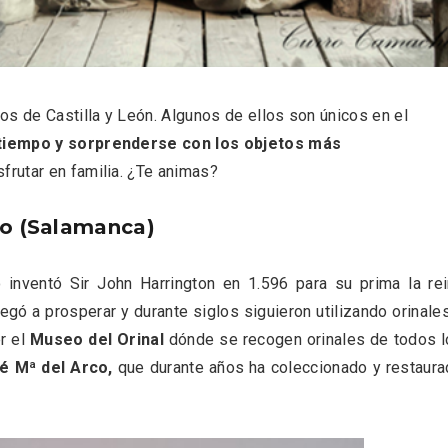
 una imagen renovada
El Espinar, un pueblo 
l vermouth de
de la Sierra de Guad
lid
en su vertiente segov
 de Castilla y León. Algunos de ellos son únicos en el
 tiempo y sorprenderse con los objetos más
rutar en familia. ¿Te animas?
go (Salamanca)
o inventó Sir John Harrington en 1.596 para su prima la re
gó a prosperar y durante siglos siguieron utilizando orinale
er el
Museo del Orinal
dónde se recogen orinales de todos 
é Mª del Arco,
que durante años ha coleccionado y restaur
tos gratuitos del
VII Feria del Vino de S
etherby Preparatory
2026 ‘Sotillo, el Vino y
 en Ávila y Salamanca