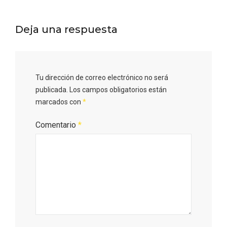
Deja una respuesta
Tu dirección de correo electrónico no será
publicada.
Los campos obligatorios están
V Feria Europea del Queso 2026 en
Serrada
marcados con
*
Comentario
*