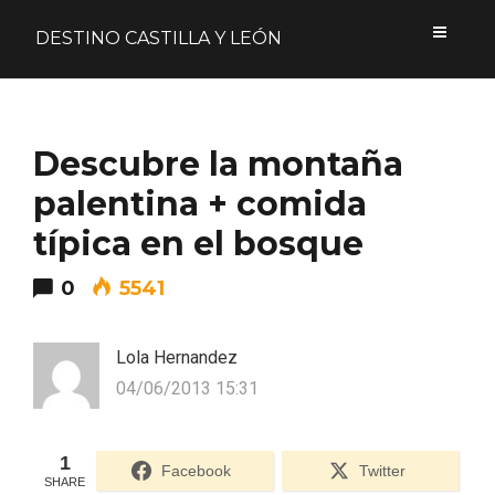
DESTINO CASTILLA Y LEÓN
Acceder
Descubre la montaña
Nombre de usuario o correo electrónico
palentina + comida
típica en el bosque
0
5541
Contraseña
Lola Hernandez
04/06/2013 15:31
Formulario de acceso protegido por
Login Lockdown
Recuérdame
1
Facebook
Twitter
SHARE