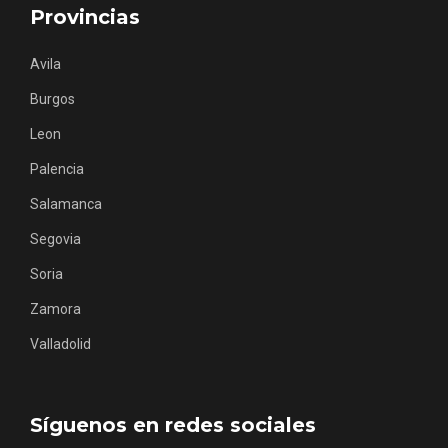
Itinerarios musicales en San Miguel del
Provincias
Pino 2026
Avila
Burgos
Leon
Palencia
Salamanca
Segovia
Soria
Zamora
Valladolid
Síguenos en redes sociales