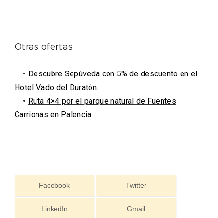
Otras ofertas
•
Descubre Sepúveda con 5% de descuento en el
Hotel Vado del Duratón
.
El Espinar, un pueblo oculto de la Sierra
de Guadarrama en su vertiente
•
Ruta 4×4 por el parque natural de Fuentes
segoviana
Carrionas en Palencia
.
Facebook
Twitter
LinkedIn
Gmail