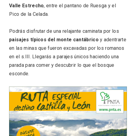
Valle Estrecho
, entre el pantano de Ruesga y el
Pico de la Celada.
Podrás disfrutar de una relajante caminata por los
Fiesta de los Fueros 2026 de Sepúlveda
paisajes típicos del monte cantábrico
y adentrarte
y Feria de Artesanía
en las minas que fueron excavadas por los romanos
en el s.III. Llegarás a parajes únicos haciendo una
parada para comer y descubrir lo que el bosque
esconde.