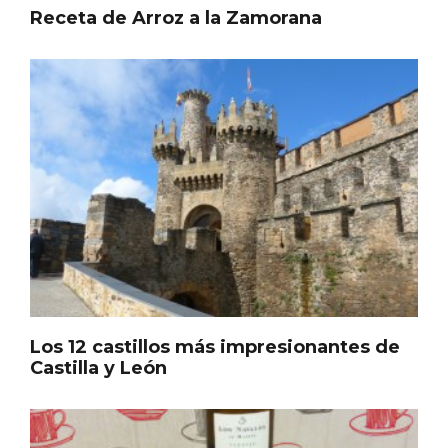
Receta de Arroz a la Zamorana
Los 12 castillos más impresionantes de
IGP Morcilla de Burgos triunfó en el
Castilla y León
Salón Gourmet 2026