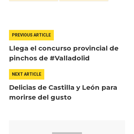
PREVIOUS ARTICLE
Llega el concurso provincial de
pinchos de #Valladolid
Recorre los fiordos leoneses en Riaño
NEXT ARTICLE
Delicias de Castilla y León para
morirse del gusto