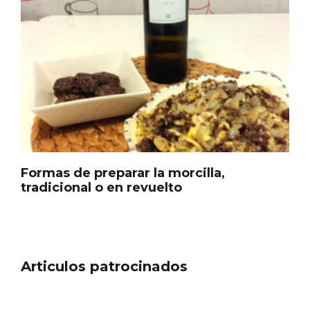
Formas de preparar la morcilla,
tradicional o en revuelto
Articulos patrocinados
Disfrutar de la Semana Santa en Rueda
en 2026