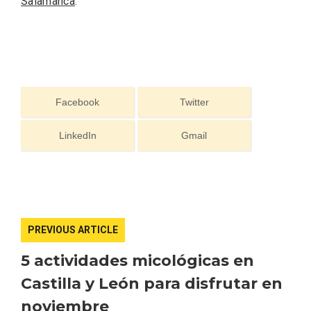
Salamanca
.
Facebook
Twitter
El Espinar, un pueblo oculto de la Sierra
LinkedIn
Gmail
de Guadarrama en su vertiente
segoviana
PREVIOUS ARTICLE
5 actividades micológicas en
Castilla y León para disfrutar en
noviembre