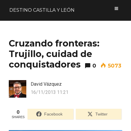
DESTINO CASTILLA Y LEÓN
Acceder
Cruzando fronteras:
Nombre de usuario o correo electrónico
Trujillo, cuidad de
conquistadores
0
5073
Contraseña
David Vázquez
16/11/2013 11:21
0
Formulario de acceso protegido por
Login Lockdown
Facebook
Twitter
SHARES
Recuérdame