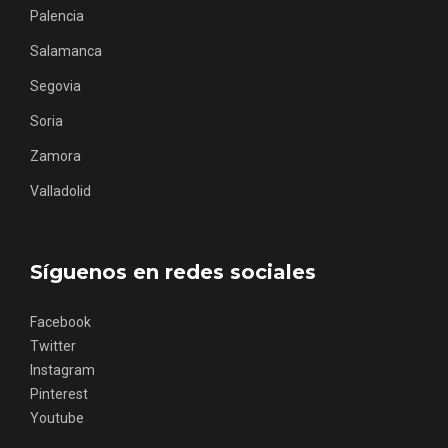
Itinerarios musicales en San Miguel del
Palencia
Pino 2026
Salamanca
Segovia
Soria
Zamora
Valladolid
Síguenos en redes sociales
Facebook
Twitter
Instagram
Pinterest
Youtube