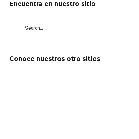
Encuentra en nuestro sitio
Conoce nuestros otro sitios
IV Edición del Festival de Narración Oral,
Memoria, Tierra y Voz