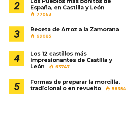
Los Pueblos más bonitos de
2
España, en Castilla y León
77063
Receta de Arroz a la Zamorana
3
69085
Los 12 castillos más
4
impresionantes de Castilla y
León
63747
Conciertos gratuitos del coro Wetherby
Formas de preparar la morcilla,
5
Preparatory School en Ávila y Salamanca
tradicional o en revuelto
56354