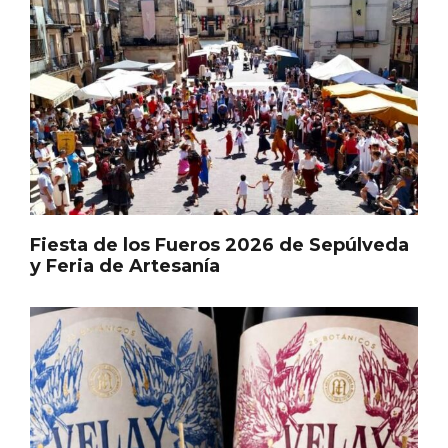
Recorre los fiordos leoneses en Riaño
Fiesta de los Fueros 2026 de Sepúlveda
y Feria de Artesanía