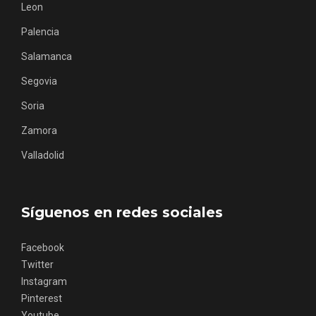
Leon
Palencia
Salamanca
Segovia
Feria del Vino de Toro 2026; descubre
Soria
“Otros Vinos de Toro”
Zamora
Valladolid
Síguenos en redes sociales
Facebook
Twitter
Instagram
Pinterest
Youtube