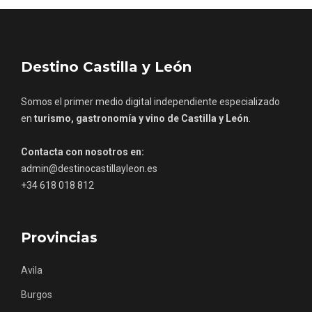
Destino Castilla y León
Somos el primer medio digital independiente especializado
en
turismo, gastronomía y vino de Castilla y León
.
Contacta con nosotros en:
admin@destinocastillayleon.es
+34 618 018 812
VII Feria del Vino de Sotillo 2026 ‘Sotillo,
el Vino y Yo’
Provincias
Avila
Burgos