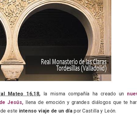
ral Mateo 16,18
,
la misma compañía ha creado un
nue
de Jesús,
llena de emoción y grandes diálogos que te har
ificación como
IV Edición del Festiva
 de este
intenso viaje de un día
por Castilla y León.
 turístico de la Ruta
Narración Oral, Memor
no de Rueda
Tierra y Voz