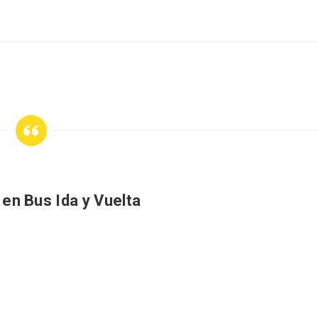
eblos más bonitos de
Concierto de Navidad
 en Castilla y León
Moradillo de Roa
 en Bus Ida y Vuelta