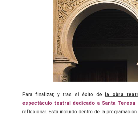
Para finalizar, y tras el éxito de
la obra teat
espectáculo teatral dedicado a Santa Teresa 
V Feria Europea del Queso
La zon
reflexionar. Está incluido dentro de la programación
2026 en Serrada
recurso
del Vi