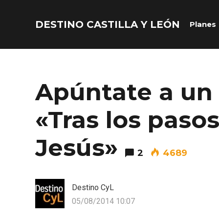
DESTINO CASTILLA Y LEÓN
Planes
Acceder
Nombre de usuario o correo electrónico
Apúntate a un 
«Tras los paso
Contraseña
Jesús»
2
4689
Destino CyL
05/08/2014 10:07
Recuérdame