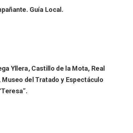
mpañante.
Guía Local.
l de Navidad de
Belén segoviano, otra
rrebollo
escusa más para visit
Sepúlveda estas Nav
ga Yllera, Castillo de la Mota, Real
, Museo del Tratado y Espectáculo
“Teresa”.