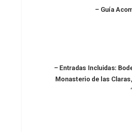
– Guía Aco
Inauguración del Árbol de
El árbo
Navidad a ganchillo de
Fuente
Moradillo de Roa
– Entradas Incluidas:
Bode
Monasterio de las Claras