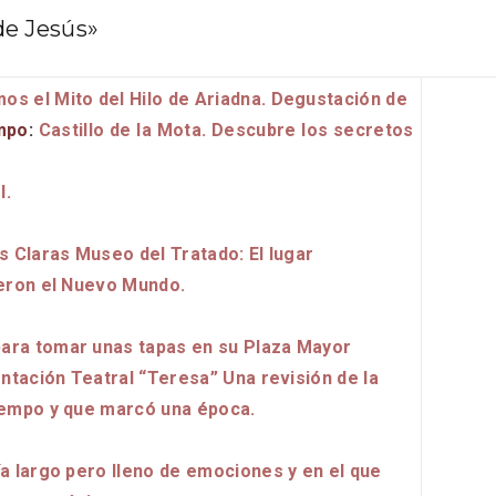
de Jesús»
s el Mito del Hilo de Ariadna. Degustación de
mpo
:
Castillo de la Mota. Descubre los secretos
l.
s Claras Museo del Tratado: El lugar
ieron el Nuevo Mundo.
nocturno por
IGP Morcilla de Burgo
lid
triunfó en el Salón G
ara tomar unas tapas en su Plaza Mayor
2026
entación Teatral “Teresa” Una revisión de la
tiempo y que marcó una época.
a largo pero lleno de emociones y en el que