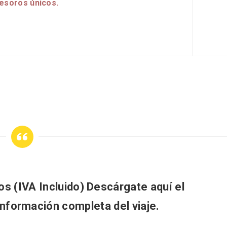
esoros únicos.
rios musicales en San
En marzo, vuelve la m
 del Pino 2026
gastronomía de la Tr
Negra de Soria
os (IVA Incluido) Descárgate aquí el
nformación completa del viaje.