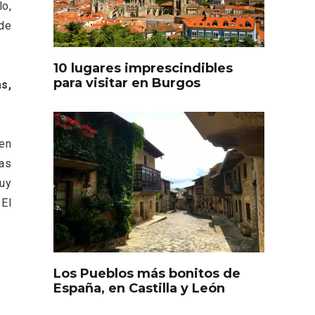
lo,
oculto
Recorre los fiordos leoneses
arrama
en Riaño
 de
iana
10 lugares imprescindibles
para visitar en Burgos
as,
 en
as
uy
Feria del Vino de Toro 2026;
El
descubre “Otros Vinos de
Toro”
Los Pueblos más bonitos de
otillo
España, en Castilla y León
 Yo’