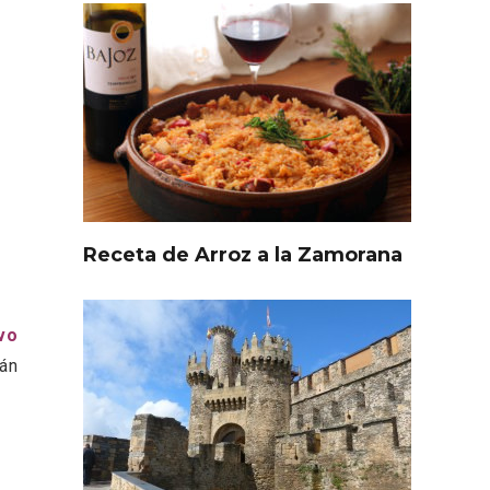
Receta de Arroz a la Zamorana
vo
án
l de
Fiesta de Primavera 2026 en
ia,
la Ruta del Vino de Cigales