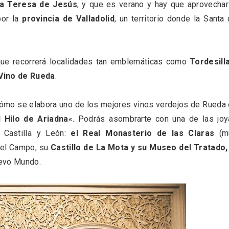
ta Teresa de Jesús
, y que es verano y hay que aprovechar
 una imagen renovada
El Espinar, un pueblo 
l vermouth de
de la Sierra de Guad
or la
provincia de Valladolid
, un territorio donde la Santa
lid
en su vertiente segov
ue recorrerá localidades tan emblemáticas como
Tordesill
 Vino de Rueda
.
ómo se elabora uno de los mejores vinos verdejos de Rueda
l Hilo de Ariadna
«. Podrás asombrarte con una de las joy
Castilla y León:
el Real Monasterio de las Claras
(m
del Campo, su
Castillo de La Mota y su Museo del Tratado,
uevo Mundo.
tos gratuitos del
VII Feria del Vino de S
etherby Preparatory
2026 ‘Sotillo, el Vino y
 en Ávila y Salamanca