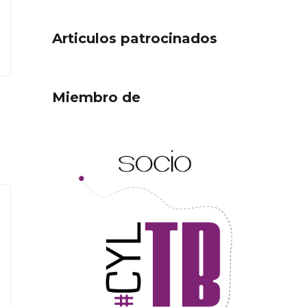
Articulos patrocinados
Miembro de
ejor
Cigales inaugura la
ufa
musealización de los arcos
de la Iglesia de Santiago
Apóstol