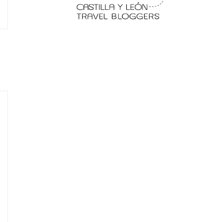
 en
Fermoselle, ella la bella, el
balcón de los Arribes