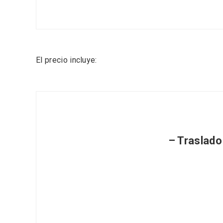
El precio incluye:
Porrón de Citas de 2026 en
Los Pu
Moradillo de Roa
España,
– Traslado