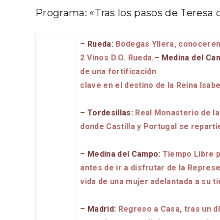
Programa: «Tras los pasos de Teresa 
– Rueda
:
Bodegas Yllera, conoceremo
2 Vinos D.O. Rueda.
– Medina del Ca
de una fortificación
clave en el destino de la Reina Isabe
– Tordesillas
:
Real Monasterio de la
donde Castilla y Portugal se repart
Enoturismo visitando la
Paseo 
Bodega Museo La Olmilla, en
Vallado
– Medina del Campo
:
Tiempo Libre p
Peñafiel
antes de ir a disfrutar de la Repres
vida de una mujer adelantada a su 
– Madrid:
Regreso a Casa, tras un dí