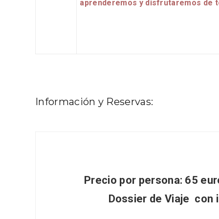
aprenderemos y disfrutaremos de t
Información y Reservas:
Semana Santa en la Ribera
Itinera
del Duero 2026
Miguel
Precio por persona: 65 eur
Dossier de Viaje
con i