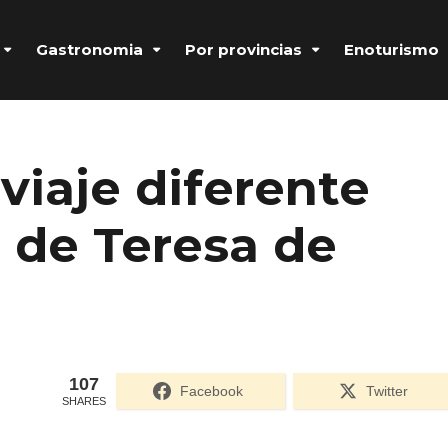
Gastronomia
Por provincias
Enoturismo
viaje diferente
s de Teresa de
107
Formulario de acceso protegido por
Login Lockdown
Facebook
Twitter
SHARES