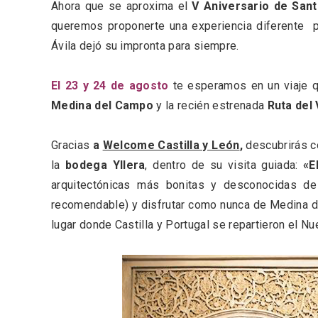
Ahora que se aproxima el
V
Aniversario de San
Fiesta de los Fueros 2026 de
Velay,
Sepúlveda y Feria de
para e
queremos proponerte una experiencia diferente p
Artesanía
Vallado
Ávila dejó su impronta para siempre.
El 23 y 24 de agosto
te esperamos en un viaje q
Medina del Campo
y la recién estrenada
Ruta del
Gracias
a
Welcome Castilla y León
,
descubrirás c
la
bodega Yllera
, dentro de su visita guiada:
«E
arquitectónicas más bonitas y desconocidas de 
recomendable) y disfrutar como nunca de Medina 
lugar donde Castilla y Portugal se repartieron el N
El Cronicón de Oña sale a la
Concier
calle
coro W
School