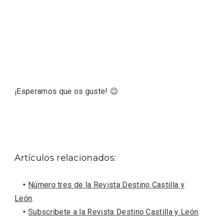
El Espinar, un pueblo oculto de la Sierra
¡Esperamos que os guste! 😉
de Guadarrama en su vertiente
segoviana
Artículos relacionados:
•
Número tres de la Revista Destino Castilla y
León
.
•
Subscribete a la Revista Destino Castilla y León
.