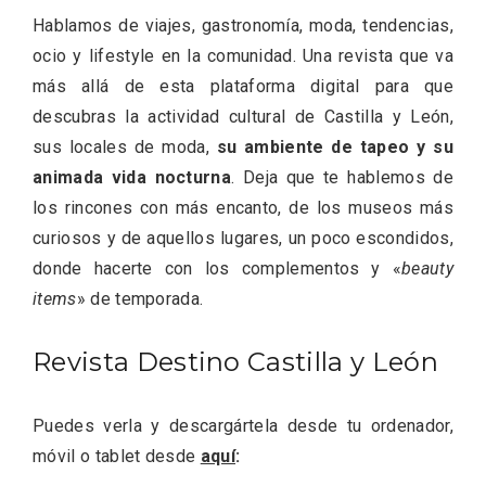
Hablamos de viajes, gastronomía, moda, tendencias,
ocio y lifestyle en la comunidad. Una revista que va
más allá de esta plataforma digital para que
descubras la actividad cultural de Castilla y León,
Fiesta de los Fueros 2026 de Sepúlveda
sus locales de moda,
su ambiente de tapeo y su
y Feria de Artesanía
animada vida nocturna
. Deja que te hablemos de
los rincones con más encanto, de los museos más
curiosos y de aquellos lugares, un poco escondidos,
donde hacerte con los complementos y «
beauty
items
» de temporada.
Revista Destino Castilla y León
Puedes verla y descargártela desde tu ordenador,
móvil o tablet desde
aquí
: