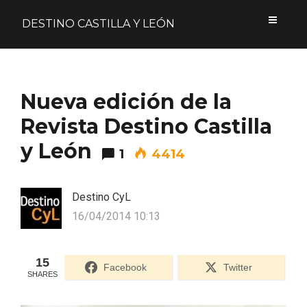
DESTINO CASTILLA Y LEÓN
Acceder
Nueva edición de la
Nombre de usuario o correo electrónico
Revista Destino Castilla
y León
1
4414
Contraseña
Destino CyL
16/04/2014 10:13
15
Formulario de acceso protegido por
Login Lockdown
Facebook
Twitter
SHARES
Recuérdame