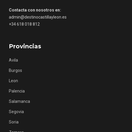
En marzo, vuelve la mejor gastronomía
Contacta con nosotros en:
de la Trufa Negra de Soria
admin@destinocastillayleon.es
+34 618 018 812
Provincias
Avila
Burgos
Leon
Palencia
Salamanca
Segovia
Soria