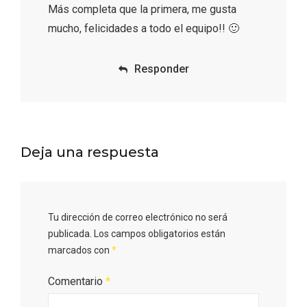
Más completa que la primera, me gusta
mucho, felicidades a todo el equipo!! 🙂
Responder
La zonificación como recurso turístico
Deja una respuesta
de la Ruta del Vino de Rueda
Tu dirección de correo electrónico no será
publicada.
Los campos obligatorios están
marcados con
*
Comentario
*