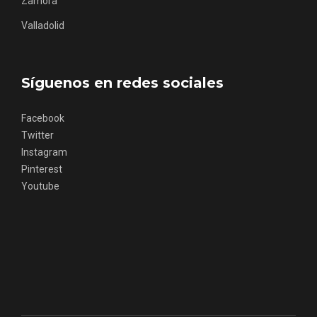
Zamora
Valladolid
Cigales inaugura la musealización de los
arcos de la Iglesia de Santiago Apóstol
Síguenos en redes sociales
Facebook
Twitter
Instagram
Pinterest
Youtube