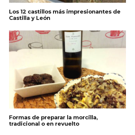
Los 12 castillos más impresionantes de
Castilla y León
Formas de preparar la morcilla,
tradicional o en revuelto
Semana Santa en la Ribera del Duero
2026