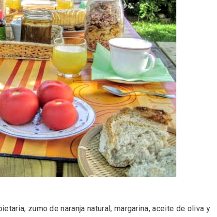
l de Navidad de
Belén segoviano, otra
rrebollo
escusa más para visit
Sepúlveda estas Nav
taria, zumo de naranja natural, margarina, aceite de oliva y