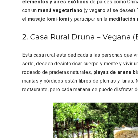
elementos y aires exóticos
de países como China,
con un
menú vegetariano
(y vegano si se desea).
el
masaje
lomi-lomi
y participar en la
meditación 
2. Casa Rural Druna – Vegana (
Esta casa rural esta dedicada a las personas que vi
Porrón de Citas de 2026 en
Los Pu
serlo, deseen desintoxicar cuerpo y mente y vivir 
Moradillo de Roa
España,
rodeado de praderas naturales,
playas de arena b
mantas y nórdicos están libres de plumas y lanas. N
restaurante, pero cada mañana se puede disfrutar 