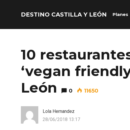
DESTINO CASTILLA Y LEÓN
Planes
Acceder
Nombre de usuario o correo electrónico
10 restaurante
‘vegan friendly
Contraseña
León
0
11650
Lola Hernandez
28/06/2018 13:17
Recuérdame