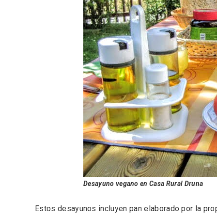
Inauguración del Árbol de
El árbo
Navidad a ganchillo de
Fuente
Moradillo de Roa
Desayuno vegano en Casa Rural Druna
Estos desayunos incluyen pan elaborado por la propie