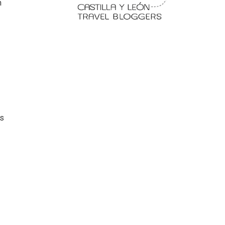
n
 en
Fermoselle, ella la bella, el
balcón de los Arribes
as