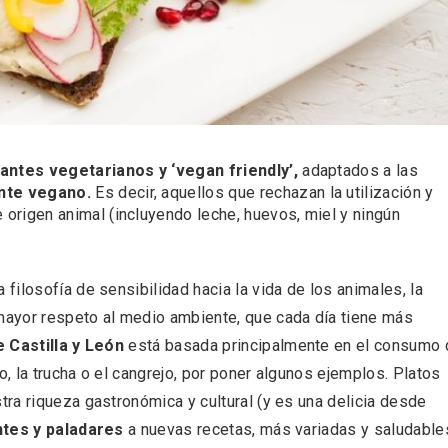
 una imagen renovada
El Espinar, un pueblo 
l vermouth de
de la Sierra de Guad
lid
en su vertiente segov
antes vegetarianos y ‘vegan friendly’,
adaptados a las
ente vegano
.
Es decir, aquellos que rechazan la utilización y
origen animal (incluyendo leche, huevos, miel y ningún
filosofía de sensibilidad hacia la vida de los animales, la
ayor respeto al medio ambiente, que cada día tiene más
e Castilla y León
está basada principalmente en el consumo 
o, la trucha o el cangrejo, por poner algunos ejemplos. Platos
tos gratuitos del
VII Feria del Vino de S
ra riqueza gastronómica y cultural (y es una delicia desde
etherby Preparatory
2026 ‘Sotillo, el Vino y
ntes y paladares
a nuevas recetas, más variadas y saludable
 en Ávila y Salamanca