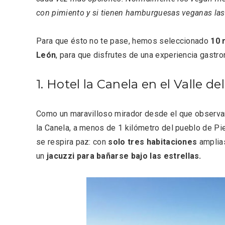
con pimiento y si tienen hamburguesas veganas las
Para que ésto no te pase, hemos seleccionado
10 r
León
, para que disfrutes de una experiencia gastro
1. Hotel la Canela en el Valle del
Como un maravilloso mirador desde el que observar l
la Canela, a menos de 1 kilómetro del pueblo de Pi
se respira paz: con
solo tres habitaciones
amplias
Enoturismo visitando la
Paseo 
Bodega Museo La Olmilla, en
Vallado
un
jacuzzi
para bañarse bajo las estrellas.
Peñafiel