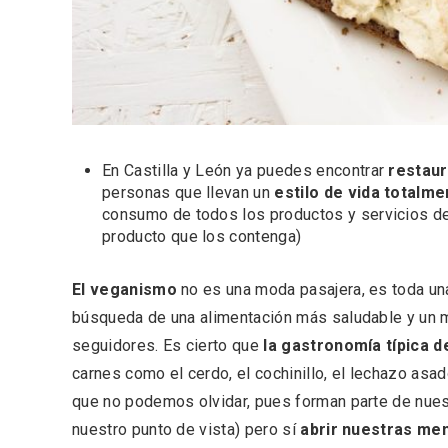
Fiesta de los Fueros 2026 de
Velay,
Sepúlveda y Feria de
para e
Artesanía
Vallado
En Castilla y León ya puedes encontrar
restaur
personas que llevan un
estilo de vida totalm
consumo de todos los productos y servicios de 
producto que los contenga)
El veganismo
no es una moda pasajera, es toda una 
búsqueda de una alimentación más saludable y un m
seguidores. Es cierto que
la gastronomía típica d
carnes como el cerdo, el cochinillo, el lechazo asad
El Cronicón de Oña sale a la
Concier
que no podemos olvidar, pues forman parte de nuest
calle
coro W
nuestro punto de vista) pero sí
abrir nuestras me
School