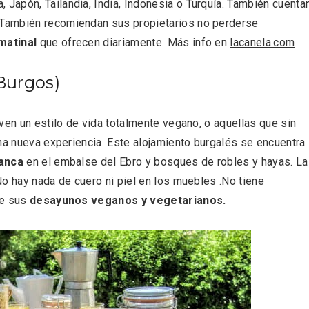
 Japón, Tailandia, India, Indonesia o Turquía. También cuenta
 También recomiendan sus propietarios no perderse
matinal
que ofrecen diariamente. Más info en
lacanela.com
Burgos)
ven un estilo de vida totalmente vegano, o aquellas que sin
eblos más bonitos de
Concierto de Navidad
una nueva experiencia. Este alojamiento burgalés se encuentra
 en Castilla y León
Moradillo de Roa
lanca
en el embalse del Ebro y bosques de robles y hayas. L
o hay nada de cuero ni piel en los muebles .No tiene
de sus
desayunos veganos y vegetarianos.