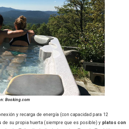
rios musicales en San
En marzo, vuelve la m
 del Pino 2026
gastronomía de la Tr
Negra de Soria
en:
Booking.com
nexión y recarga de energía (con capacidad para 12
s
de su propia huerta (siempre que es posible) y
platos con