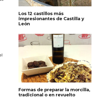
Los 12 castillos más
impresionantes de Castilla y
León
el
s
Disfrutar de la Semana
ourmet
Santa en Rueda en 2026
Formas de preparar la morcilla,
tradicional o en revuelto