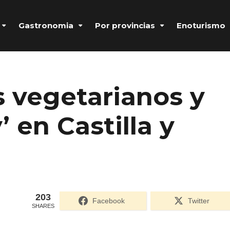
Gastronomia
Por provincias
Enoturismo
s vegetarianos y
’ en Castilla y
203
Formulario de acceso protegido por
Login Lockdown
Facebook
Twitter
SHARES