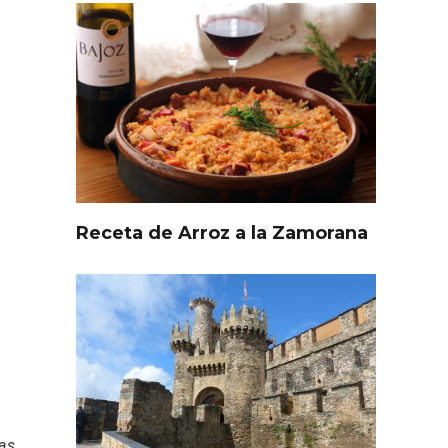
Receta de Arroz a la Zamorana
l de
Fiesta de Primavera 2026 en
ia,
la Ruta del Vino de Cigales
as