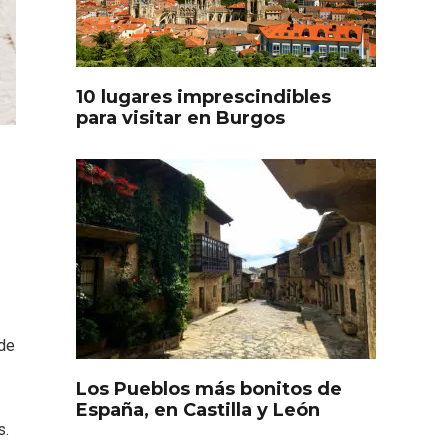
oculto
Recorre los fiordos leoneses
arrama
en Riaño
iana
10 lugares imprescindibles
para visitar en Burgos
Feria del Vino de Toro 2026;
descubre “Otros Vinos de
Toro”
de
Los Pueblos más bonitos de
otillo
España, en Castilla y León
 Yo’
s.