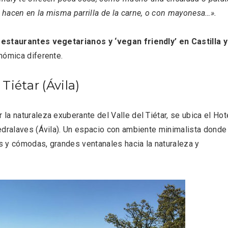
 hacen en la misma parrilla de la carne, o con mayonesa…».
estaurantes vegetarianos y ‘vegan friendly’ en Castilla y
nómica diferente.
 Tiétar (Ávila)
a naturaleza exuberante del Valle del Tiétar, se ubica el Hot
edralaves (Ávila). Un espacio con ambiente minimalista donde
 y cómodas, grandes ventanales hacia la naturaleza y
nocturno por
IGP Morcilla de Burgo
lid
triunfó en el Salón G
2026