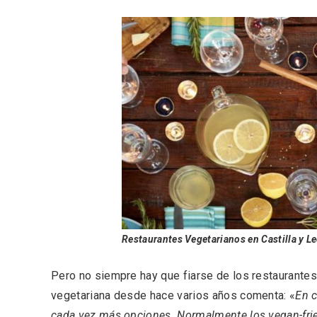
Restaurantes Vegetarianos en Castilla y Le
V Feria Europea del Queso
La zon
2026 en Serrada
recurso
del Vi
Pero no siempre hay que fiarse de los restaurantes
vegetariana desde hace varios años comenta: «
En c
cada vez más opciones. Normalmente los vegan-fri