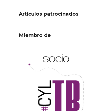
Articulos patrocinados
Miembro de
ejor
Cigales inaugura la
ufa
musealización de los arcos
de la Iglesia de Santiago
Apóstol