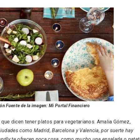
ón Fuente de la imagen: Mi Portal Financiero
ificación como
IV Edición del Festiva
 turístico de la Ruta
Narración Oral, Memor
no de Rueda
Tierra y Voz
 que dicen tener platos para vegetarianos.
Amalia Gómez
,
iudades como Madrid, Barcelona y Valencia, por suerte hay
endly te ofrecen poca cosa, como mucho una ensalada o patat