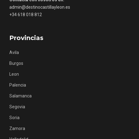
admin@destinocastillayleon.es
+34 618 018 812
Provincias
Avila
V Feria Europea del Queso 2026 en
Serrada
Burgos
Leon
Palencia
Salamanca
Segovia
Soria
Zamora