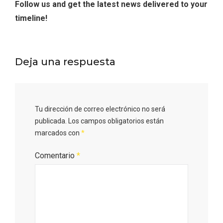
Follow us and get the latest news delivered to your
timeline!
Deja una respuesta
Tu dirección de correo electrónico no será
publicada.
Los campos obligatorios están
Conciertos gratuitos del coro Wetherby
marcados con
*
Preparatory School en Ávila y Salamanca
Comentario
*