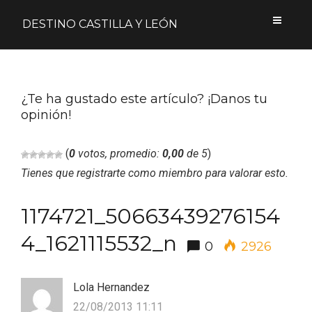
DESTINO CASTILLA Y LEÓN
Acceder
¿Te ha gustado este artículo? ¡Danos tu
opinión!
Nombre de usuario o correo electrónico
(
0
votos, promedio:
0,00
de 5
)
Tienes que registrarte como miembro para valorar esto.
Contraseña
1174721_50663439276154
4_1621115532_n
0
2926
Formulario de acceso protegido por
Login Lockdown
Lola Hernandez
Recuérdame
22/08/2013 11:11