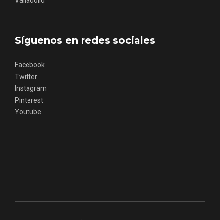
Valladolid
Síguenos en redes sociales
Facebook
Twitter
Instagram
Pinterest
La zonificación como recurso turístico
Youtube
de la Ruta del Vino de Rueda