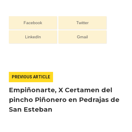
Facebook
Twitter
Fiesta de los Fueros 2026 de Sepúlveda
LinkedIn
Gmail
y Feria de Artesanía
PREVIOUS ARTICLE
Empiñonarte, X Certamen del
pincho Piñonero en Pedrajas de
San Esteban