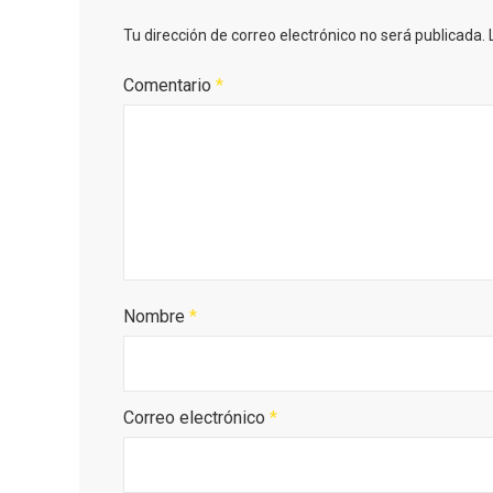
Tu dirección de correo electrónico no será publicada.
Comentario
*
Enoturismo visitando la
Paseo 
Nombre
*
Bodega Museo La Olmilla, en
Vallado
Peñafiel
Correo electrónico
*