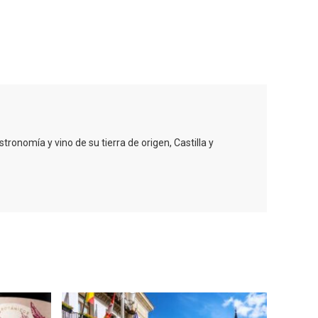
oculto
Recorre los fiordos leoneses
arrama
en Riaño
iana
onomía y vino de su tierra de origen, Castilla y
Feria del Vino de Toro 2026;
descubre “Otros Vinos de
Toro”
otillo
 Yo’