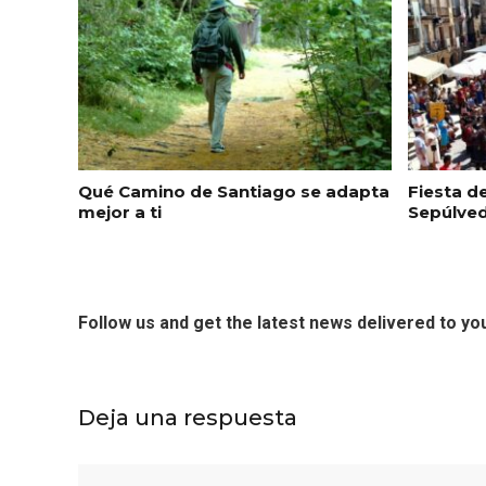
Qué Camino de Santiago se adapta
Fiesta d
mejor a ti
Sepúlved
Follow us and get the latest news delivered to you
V Feria Europea del Queso
La zon
2026 en Serrada
recurso
Deja una respuesta
del Vi