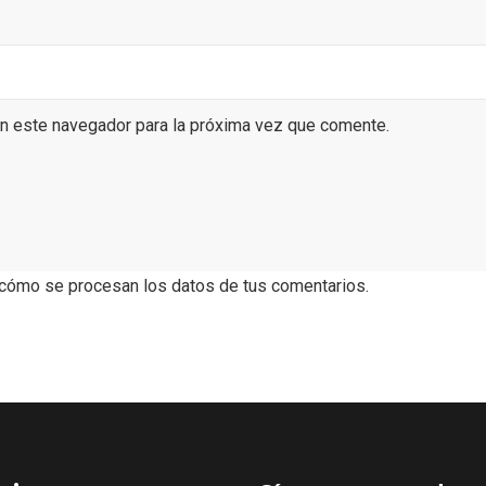
en este navegador para la próxima vez que comente.
rios musicales en San
En marzo, vuelve la m
 del Pino 2026
gastronomía de la Tr
cómo se procesan los datos de tus comentarios.
Negra de Soria