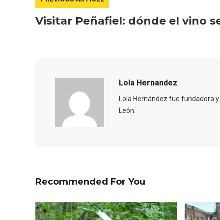
Fiesta de los Fueros 2026 de
Velay,
Sepúlveda y Feria de
para e
Visitar Peñafiel: dónde el vino s
Artesanía
Vallado
Lola Hernandez
Lola Hernández fue fundadora y d
León.
Recommended For You
El Cronicón de Oña sale a la
Concier
calle
coro W
School