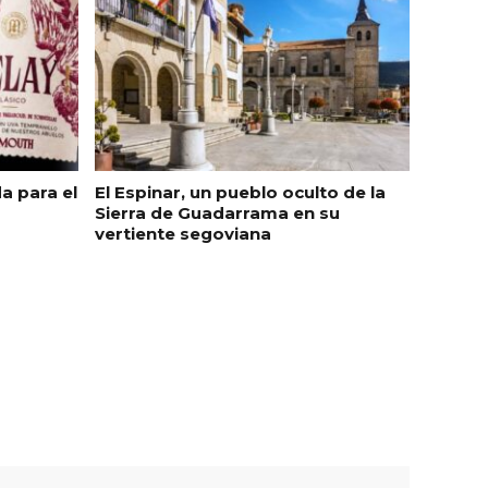
a para el
El Espinar, un pueblo oculto de la
Sierra de Guadarrama en su
vertiente segoviana
l de
Fiesta de Primavera 2026 en
ia,
la Ruta del Vino de Cigales