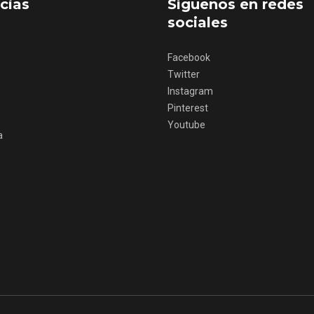
cias
Síguenos en redes
sociales
Facebook
Twitter
Instagram
Pinterest
Youtube
eblos más bonitos de
Concierto de Navidad
a
 en Castilla y León
Moradillo de Roa