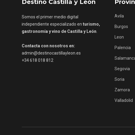
Destino Castilla y León
Provin
Avila
Somos el primer medio digital
independiente especializado en
turismo,
Burgos
gastronomía y vino de Castilla y León
.
Leon
Contacta con nosotros en:
Palencia
admin@destinocastillayleon.es
Porrón de Citas de 2026 en
Los Pu
Salamanc
+34 618 018 812
Moradillo de Roa
España,
Segovia
Soria
Zamora
Valladolid