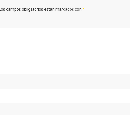
Los campos obligatorios están marcados con
*
nocturno por
IGP Morcilla de Burgo
lid
triunfó en el Salón G
2026