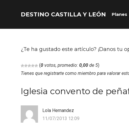
DESTINO CASTILLA Y LEÓN
Planes
Acceder
Nombre de usuario o correo electrónico
¿Te ha gustado este artículo? ¡Danos tu o
(
0
votos, promedio:
0,00
de 5
)
Tienes que registrarte como miembro para valorar est
Contraseña
Iglesia convento de peñaf
Lola Hernandez
11/07/2013 12:09
Recuérdame