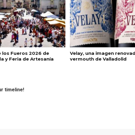
e los Fueros 2026 de
Velay, una imagen renovad
a y Feria de Artesanía
vermouth de Valladolid
r timeline!
ificación como
IV Edición del Festiva
 turístico de la Ruta
Narración Oral, Memor
no de Rueda
Tierra y Voz