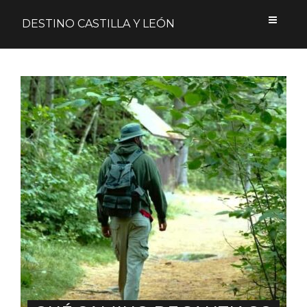
DESTINO CASTILLA Y LEÓN
Acceder
Nombre de usuario o correo electrónico
Contraseña
Formulario de acceso protegido por
Login Lockdown
Recuérdame