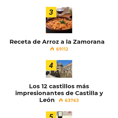
3
Receta de Arroz a la Zamorana
69112
4
Los 12 castillos más
impresionantes de Castilla y
León
63763
Semana Santa en la Ribera del Duero
2026
5