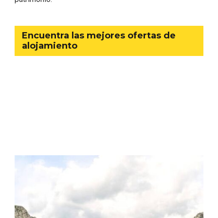
Encuentra las mejores ofertas de
alojamiento
El Cronicón de Oña sale a la calle