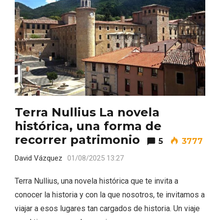
Terra Nullius La novela
histórica, una forma de
El árbol de Navidad de Fuenterrebollo
recorrer patrimonio
5
3777
David Vázquez
01/08/2025 13:27
Terra Nullius, una novela histórica que te invita a
conocer la historia y con la que nosotros, te invitamos a
viajar a esos lugares tan cargados de historia. Un viaje