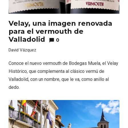
Velay, una imagen renovada
para el vermouth de
Valladolid
0
David Vázquez
El Espinar, un pueblo oculto de la Sierra
de Guadarrama en su vertiente
Conoce el nuevo vermouth de Bodegas Muela, el Velay
segoviana
Histórico, que complementa al clásico vermú de
Valladolid, con un nombre, que le va, como anillo al
dedo.