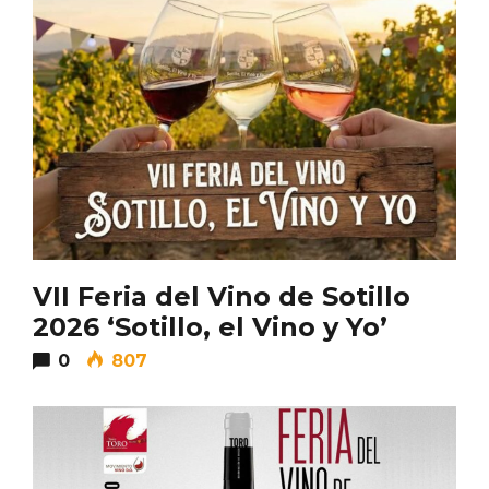
IV Edición del Festival de Narración Oral,
Memoria, Tierra y Voz
VII Feria del Vino de Sotillo
2026 ‘Sotillo, el Vino y Yo’
0
807