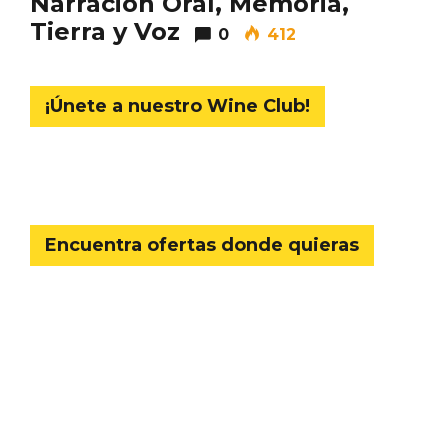
Narración Oral, Memoria,
Tierra y Voz
0
412
¡Únete a nuestro Wine Club!
Encuentra ofertas donde quieras
IGP Morcilla de Burgos triunfó en el
Salón Gourmet 2026